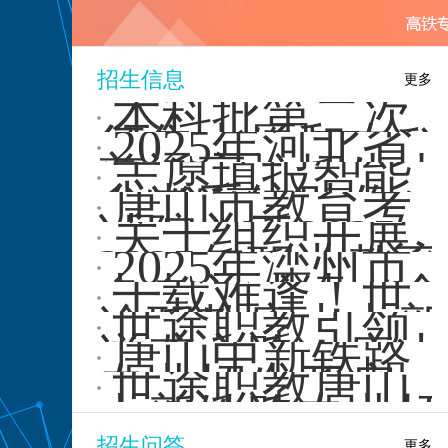
盖了
个···
招生信息
更多
本科批第二次
征集志愿和专科
2025年河北省
集中填报志愿于
普通高校招生本
志愿填报智能
7月29···
科批第二次征集
参考系统助你一
唐山市教育考
志愿···
臂之力
试院关于2025
关于组织开展
年“3+2”“5年一
2025年职业教育
2025年滦州市
···
专业目录增补专
中考总成绩（含
千载难逢！世
业论···
优惠）一分一档
途职教唐山中新
世途职教引领
统计···
铁路专业招生通
逆袭之路！唐山
唐山中新铁路
道震撼开···
中新铁路专业招
专业招生开启，
世途职教唐山
生启动
世途职教带你逆
中新铁路专业招
袭！
生火热开启！
招生问答
更多