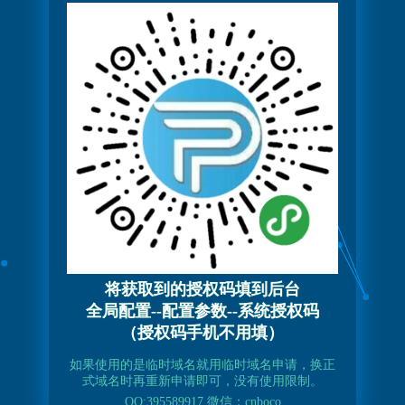
将获取到的授权码填到后台
全局配置--配置参数--系统授权码
（授权码手机不用填）
如果使用的是临时域名就用临时域名申请，换正
式域名时再重新申请即可，没有使用限制。
QQ:395589917 微信：cnboco