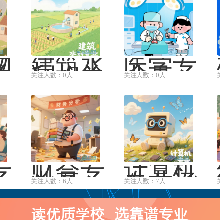
物
建筑水
医学专
关
利相关
业是一
关注人数：0人
关注人数：0人
通
专业通
门以维
邮
常指水
护和促
递
利水电
进人类
管
建筑工
健康、
···
···
专
财会专
计算机
一
业是一
专业涵
关注人数：6人
关注人数：7人
泛
个与财
盖了众
务和会
多的研
涵
计相关
究方向