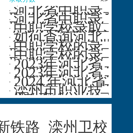
河北省中职录
取分数线和普通
河北省中职录
高考录取分数线
取分数线近几年
中职学校录取
相比如何···
的变化趋势是怎
分数线和普通高
如何查询河北
样的？
中录取分数线有
省中职学校各批
中职学校的录
什么区别···
次的录取控制分
取控制分数线是
中职学校的录
数线？
否会受到报考人
取控制分数线是
2023年河北省
数的影响···
否会因地区而
中等职业学校招
2023年河北省
异？
生各批各类录取
中等职业学校招
2024 年河北省
控制···
生各批各类录取
中等职业学校招
滦州市职业技
控制···
生各批各类录取
术教育中心的录
控···
取分数线是多
少？
新铁路
滦州卫校