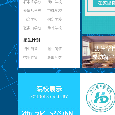
石家庄学校
唐山学校
秦皇岛学校
邯郸学校
邢台学校
保定学校
张家口学校
承德学校
招生计划
招生简章
招生问答
招生政策
录取分数
衡水
深州