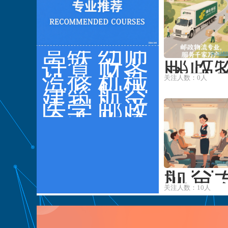
高铁
幼师
邮政
专业
计算
专业
财务
流相
机
汽修
会计
机械
关注人数：0人
专业
专业
建筑
制造
航空
常有
水利
医学
旅游
邮政
政快
专业
物流
运营
···
航空
业是
关注人数：10人
个广
的领
域，