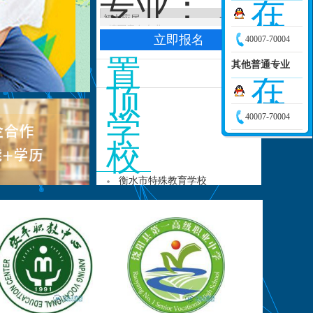
专业：
询
在
线
40007-70004
咨
置
其他普通专业
询
在
顶
线
学
40007-70004
咨
校
询
衡水市特殊教育学校
深州市高级技工学校
景县第一高级职业技术中学
安平县综合职业技术学校
饶阳县第一高级职业中学