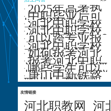
2025年高考热
点问题答疑
中职毕业后可
以升学吗？
河北中职学校
有哪些资助政
河北中职学校
策？
的学费是多少？
可以跨专业报
考吗？
河北中职学校
有哪些热门专
如何报考河北
业？
中职学校？
报考河北中职
学校对成绩有要
哪些学生可以
求吗？
报考河北中职学
唐山中新铁路
校？
职业技工学校
招生问答
友情链接
河北职教网
河