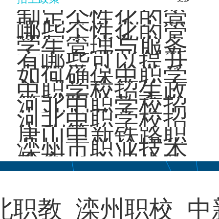
制定个性化的管
理制度激发中职
哪些个性化的管
学生学习动力的
理制度能激发中
学生管理与服务
好处有···
职学生的学习动
方面有哪些创新
有哪些可以提升
力？
方法可以提高中
中职学校办学质
如何确保中职学
职学校···
量的建议？
校招生政策的有
中职学校招生政
效落实？
策对职业教育发
河北中职学校招
展有哪些影响？
生计划及各专业
河北中职学校招
招生人数是多
生政策
唐山中新铁路职
少？
业技工学校招生
滦州市职业技术
政策
教育中心招生政
策
北职教
滦州职校
中