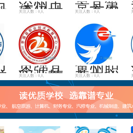
市
深州市
景县第
教
高级技
一高级
关注人数：0人
关注人数：0人
校
工学校
职业技
术中学
卫
枣强县
冀州职
校
职业技
教中心
关注人数：0人
关注人数：0人
术教育
中心