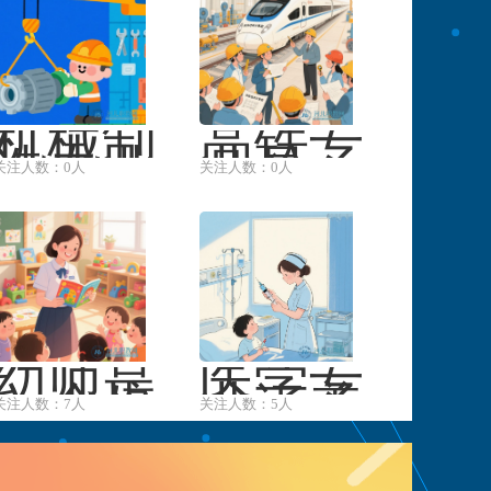
机械制
高铁专
造专业
业是一
关注人数：0人
关注人数：0人
是工科
个涵盖
领域的
多个领
核心专
域，为
业之一
高铁行
···
幼师是
医学专
一个培
业涵盖
关注人数：7人
关注人数：5人
养幼儿
了多个
教育工
学科和
作者的
专业方