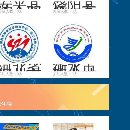
安平县
饶阳县
综合职
第一高
关注人数：0人
关注人数：0人
业技术
级职业
学校
中学
河北省
衡水市
深州市
职业技
关注人数：0人
关注人数：0人
职业技
术教育
术教育
中心
中心