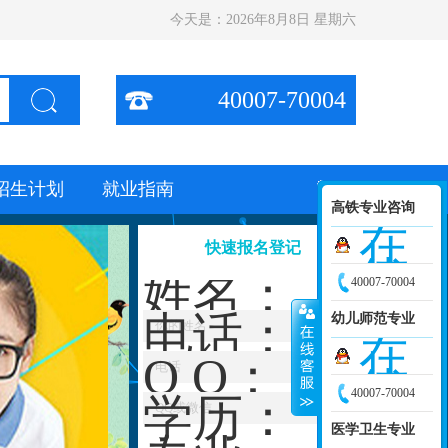
今天是：
2026年8月8日 星期六
40007-70004
招生计划
就业指南
高铁专业咨询
在
快速报名登记
线
姓名：
40007-70004
咨
电话：
幼儿师范专业
询
在
Q Q：
线
40007-70004
学历：
咨
医学卫生专业