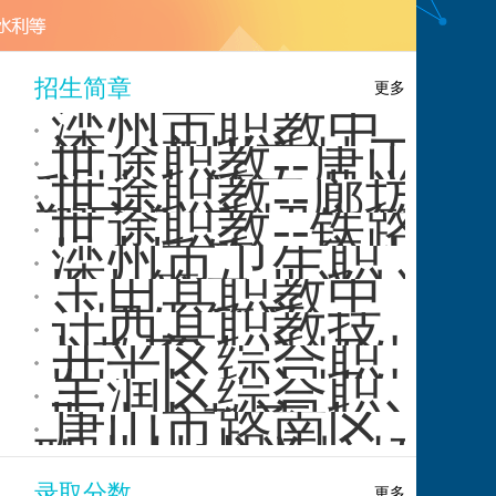
专业领
向
···
招生简章
更多
滦州市职教中
心、滦州市技工
世途职教--唐山
学校2026年招生
科技中等专业学
世途职教--廊坊
简章
校 2025 年招···
翔宇航空招生简
世途职教--铁路
章来袭，点燃你
人才摇篮：唐山
滦州市卫生职
的航···
中新铁路招生简
业中等专业学校
玉田县职教中
章火···
招生简章
心招生简章
迁西县职教技
术教育中心招生
开平区综合职
简章
业技术中心招生
丰润区综合职
简章
业技术教育中心
唐山市路南区
招生简章
职业技术学校招
生简章
录取分数
更多