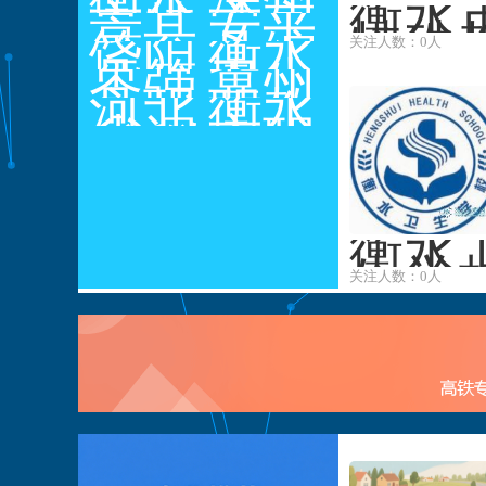
衡水
市特
景县
市高
安平
特殊
殊教
第一
饶阳
级技
县综
衡水
关注人数：0人
育学
育学
高级
县第
枣强
工学
合职
卫生
冀州
校
职业
一高
县职
河北
校
业技
学校
职教
衡水
技术
级职
业技
省深
术学
中心
市职
中学
业中
术教
州市
校
业技
学
育中
职业
术教
心
技术
育中
教育
心
衡水
生学
中心
关注人数：0人