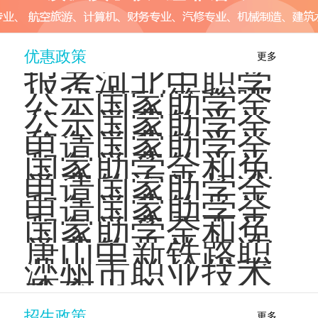
多
的专业
和应用
···
···
优惠政策
更多
报考河北中职学
校优惠政策有哪
公示国家助学金
些？
和免学费的学生
公示国家助学金
名单时，如果发
和免学费的学生
申请国家助学金
现错误···
名单时需要注意
和免学费的学生
国家助学金和免
哪些事···
名单是如何公示
学费的资助标准
申请国家助学金
的？
是多少？
和免学费的具体
申请国家助学金
材料有哪些？
和免学费需要具
国家助学金和免
备哪些条件？
学费的具体申请
唐山中新铁路职
基于 ···
流程是怎样的？
业技工学校优惠
滦州市职业技术
政策
教育中心
招生政策
更多