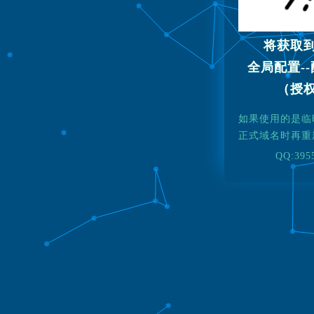
将获取
全局配置-
（授
如果使用的是临
正式域名时再重
QQ:395