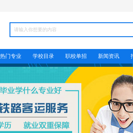
热门专业
学校目录
职校单招
新闻资讯