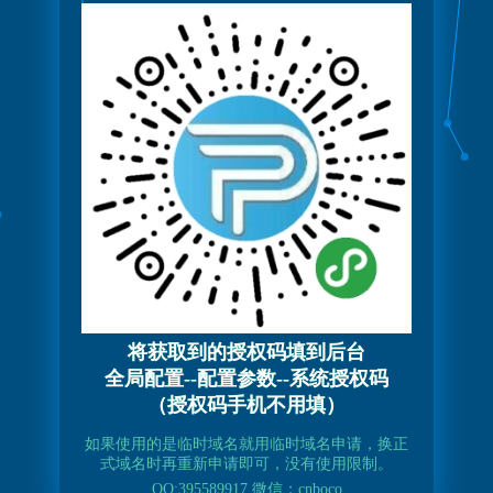
将获取到的授权码填到后台
全局配置--配置参数--系统授权码
（授权码手机不用填）
如果使用的是临时域名就用临时域名申请，换正
式域名时再重新申请即可，没有使用限制。
QQ:395589917 微信：cnboco