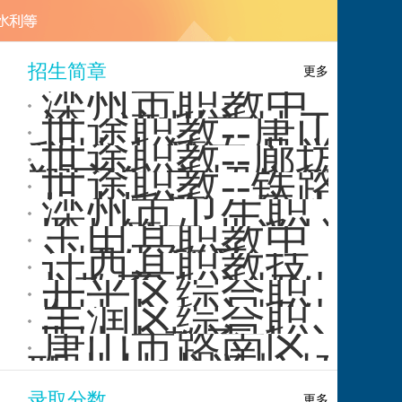
专业领
向
···
招生简章
更多
滦州市职教中
心、滦州市技工
世途职教--唐山
学校2026年招生
科技中等专业学
世途职教--廊坊
简章
校 2025 年招···
翔宇航空招生简
世途职教--铁路
章来袭，点燃你
人才摇篮：唐山
滦州市卫生职
的航···
中新铁路招生简
业中等专业学校
玉田县职教中
章火···
招生简章
心招生简章
迁西县职教技
术教育中心招生
开平区综合职
简章
业技术中心招生
丰润区综合职
简章
业技术教育中心
唐山市路南区
招生简章
职业技术学校招
生简章
录取分数
更多