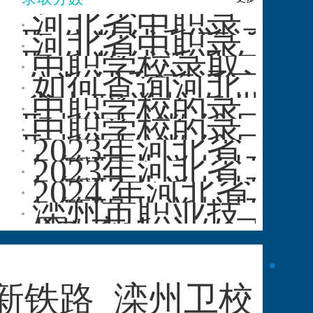
河北省中职录
取分数线和普通
河北省中职录
高考录取分数线
取分数线近几年
中职学校录取
相比如何···
的变化趋势是怎
分数线和普通高
如何查询河北
样的？
中录取分数线有
省中职学校各批
中职学校的录
什么区别···
次的录取控制分
取控制分数线是
中职学校的录
数线？
否会受到报考人
取控制分数线是
2023年河北省
数的影响···
否会因地区而
中等职业学校招
2023年河北省
异？
生各批各类录取
中等职业学校招
2024 年河北省
控制···
生各批各类录取
中等职业学校招
滦州市职业技
控制···
生各批各类录取
术教育中心的录
控···
取分数线是多
少？
新铁路
滦州卫校