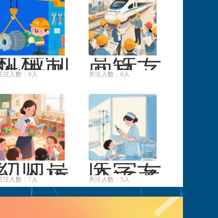
机械制
高铁专
造专业
业是一
关注人数：0人
关注人数：0人
是工科
个涵盖
领域的
多个领
核心专
域，为
业之一
高铁行
···
幼师是
医学专
一个培
业涵盖
关注人数：7人
关注人数：5人
养幼儿
了多个
教育工
学科和
作者的
专业方