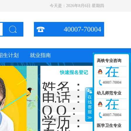
今天是：
2026年8月6日 星期四
40007-70004
招生计划
就业指南
高铁专业咨询
在
快速报名登记
线
姓名：
40007-70004
咨
电话：
幼儿师范专业
询
在
Q Q：
线
40007-70004
学历：
咨
医学卫生专业