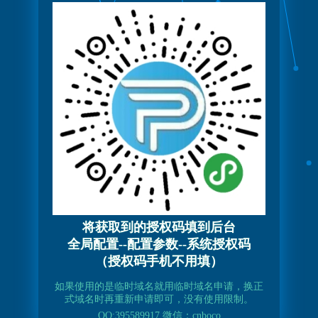
将获取到的授权码填到后台
全局配置--配置参数--系统授权码
（授权码手机不用填）
如果使用的是临时域名就用临时域名申请，换正
式域名时再重新申请即可，没有使用限制。
QQ:395589917 微信：cnboco