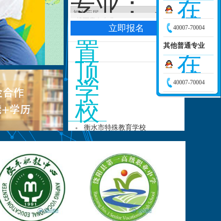
专业：
询
在
线
40007-70004
咨
置
其他普通专业
询
在
顶
线
学
40007-70004
咨
校
询
衡水市特殊教育学校
深州市高级技工学校
景县第一高级职业技术中学
安平县综合职业技术学校
饶阳县第一高级职业中学