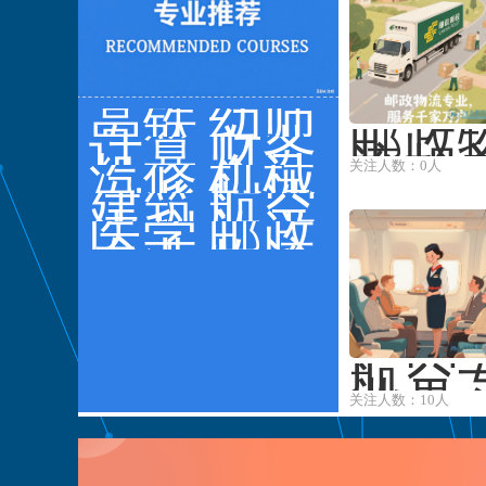
高铁
幼师
邮政
专业
计算
专业
财务
流相
机
汽修
会计
机械
关注人数：0人
专业
专业
建筑
制造
航空
常有
水利
医学
旅游
邮政
政快
专业
物流
运营
···
航空
业是
关注人数：10人
个广
的领
域，