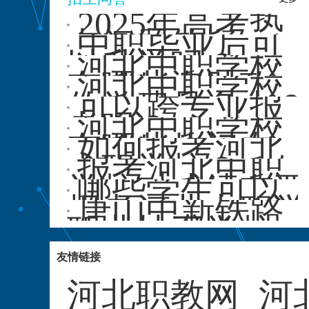
2025年高考热
点问题答疑
中职毕业后可
以升学吗？
河北中职学校
有哪些资助政
河北中职学校
策？
的学费是多少？
可以跨专业报
考吗？
河北中职学校
有哪些热门专
如何报考河北
业？
中职学校？
报考河北中职
学校对成绩有要
哪些学生可以
求吗？
报考河北中职学
唐山中新铁路
校？
职业技工学校
招生问答
友情链接
河北职教网
河