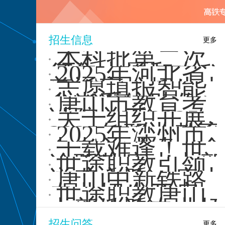
盖了
个···
招生信息
更多
本科批第二次
征集志愿和专科
2025年河北省
集中填报志愿于
普通高校招生本
志愿填报智能
7月29···
科批第二次征集
参考系统助你一
唐山市教育考
志愿···
臂之力
试院关于2025
关于组织开展
年“3+2”“5年一
2025年职业教育
2025年滦州市
···
专业目录增补专
中考总成绩（含
千载难逢！世
业论···
优惠）一分一档
途职教唐山中新
世途职教引领
统计···
铁路专业招生通
逆袭之路！唐山
唐山中新铁路
道震撼开···
中新铁路专业招
专业招生开启，
世途职教唐山
生启动
世途职教带你逆
中新铁路专业招
袭！
生火热开启！
招生问答
更多