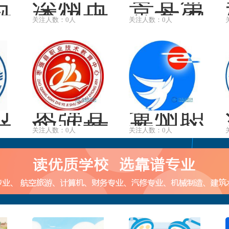
市
深州市
景县第
教
高级技
一高级
关注人数：0人
关注人数：0人
校
工学校
职业技
术中学
卫
枣强县
冀州职
校
职业技
教中心
关注人数：0人
关注人数：0人
术教育
中心