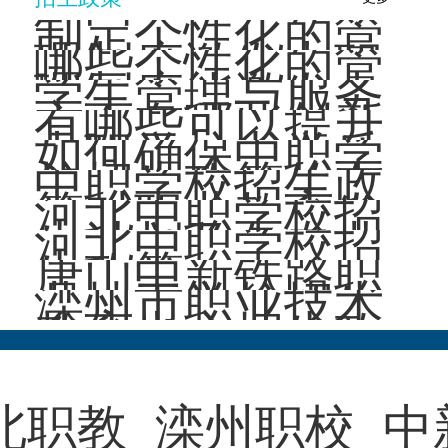
制定个性化的管
理制度激发中职
哪些个性化的管
学生学习动力的
理制度能激发中
学生管理与服务
好处有···
职学生的学习动
方面有哪些创新
有哪些可以提升
力？
方法可以提高中
中职学校办学质
如何确保中职学
职学校···
量的建议？
校招生政策的有
中职学校招生政
效落实？
策对职业教育发
河北中职学校招
展有哪些影响？
生计划及各专业
河北中职学校招
招生人数是多
生政策
唐山中新铁路职
少？
业技工学校招生
滦州市职业技术
政策
教育中心招生政
策
北职教
滦州职校
中