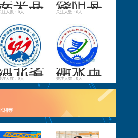
安平县
饶阳县
综合职
第一高
关注人数：0人
关注人数：0人
业技术
级职业
学校
中学
河北省
衡水市
深州市
职业技
关注人数：0人
关注人数：0人
职业技
术教育
术教育
中心
中心