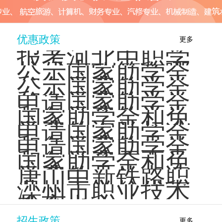
多
的专业
和应用
···
···
优惠政策
更多
报考河北中职学
校优惠政策有哪
公示国家助学金
些？
和免学费的学生
公示国家助学金
名单时，如果发
和免学费的学生
申请国家助学金
现错误···
名单时需要注意
和免学费的学生
国家助学金和免
哪些事···
名单是如何公示
学费的资助标准
申请国家助学金
的？
是多少？
和免学费的具体
申请国家助学金
材料有哪些？
和免学费需要具
国家助学金和免
备哪些条件？
学费的具体申请
唐山中新铁路职
基于 ···
流程是怎样的？
业技工学校优惠
滦州市职业技术
政策
教育中心
招生政策
更多