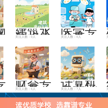
物
建筑水
医学专
关
利相关
业是一
关注人数：0人
关注人数：0人
通
专业通
门以维
邮
常指水
护和促
递
利水电
进人类
管
建筑工
健康、
···
···
专
财会专
计算机
一
业是一
专业涵
关注人数：6人
关注人数：7人
泛
个与财
盖了众
务和会
多的研
涵
计相关
究方向