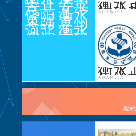
衡水
市特
景县
市高
安平
特殊
殊教
第一
饶阳
级技
县综
衡水
关注人数：0人
育学
育学
高级
县第
枣强
工学
合职
卫生
冀州
校
职业
一高
县职
河北
校
业技
学校
职教
衡水
技术
级职
业技
省深
术学
中心
市职
中学
业中
术教
州市
校
业技
学
育中
职业
术教
心
技术
育中
教育
心
衡水
生学
中心
关注人数：0人