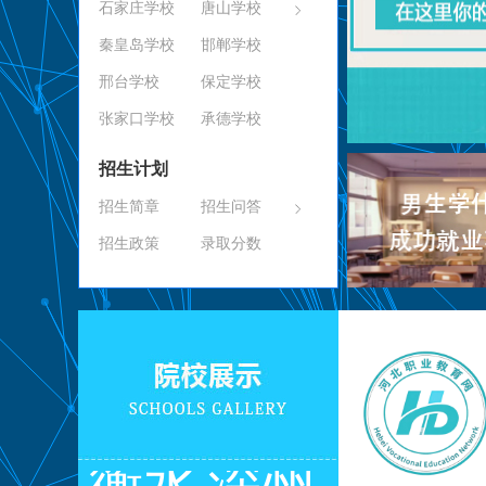
石家庄学校
唐山学校
秦皇岛学校
邯郸学校
邢台学校
保定学校
张家口学校
承德学校
招生计划
招生简章
招生问答
招生政策
录取分数
衡水
深州